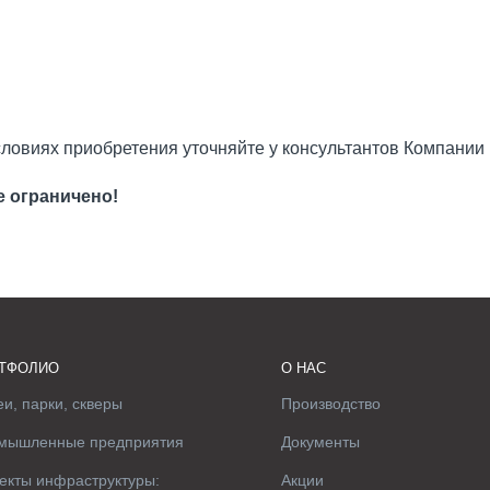
словиях приобретения уточняйте у консультантов Компании
е ограничено!
ТФОЛИО
О НАС
и, парки, скверы
Производство
мышленные предприятия
Документы
екты инфраструктуры:
Акции