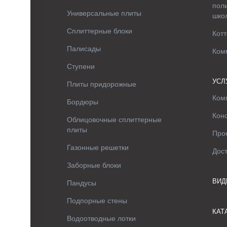
поли
Универсальные плиты
шко
Сплиттерные блоки
Котт
Палисады
Ком
Ступени
УСЛ
Плиты придорожные
Ком
Бордюры
Кон
Облицовочные сплиттерные
плиты
Про
Газонные решетки
Дос
Заборные блоки
ВИД
Пандусы
Подпорные стены
КАТ
Водоотводные лотки