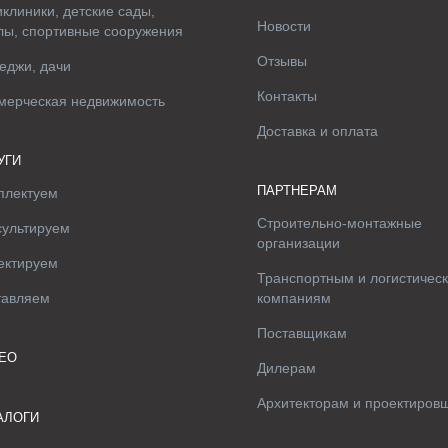
клиники, детские сады,
Новости
лы, спортивные сооружения
Отзывы
еджи, дачи
Контакты
мерческая недвижимость
Доставка и оплата
УГИ
ПАРТНЕРАМ
плектуем
Строительно-монтажные
сультируем
организации
ектируем
Транспортным и логистичес
тавляем
компаниям
Поставщикам
ЕО
Дилерам
Архитекторам и проектиров
АЛОГИ