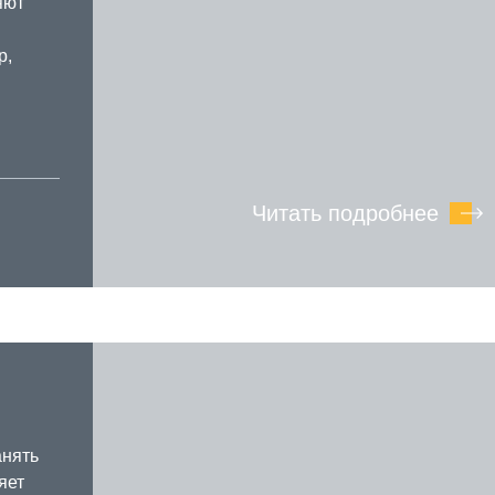
яют
р,
Читать подробнее
анять
яет