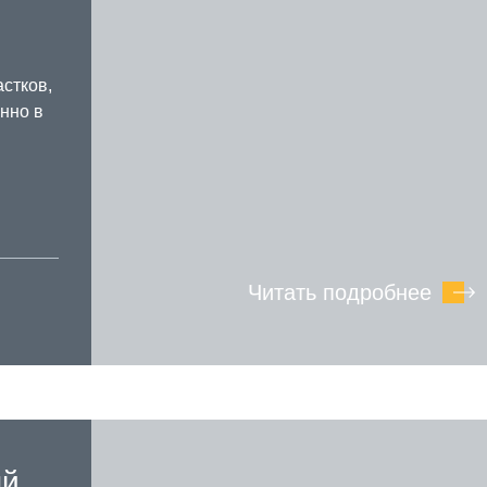
стков,
нно в
Читать подробнее
ый