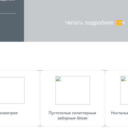
Читать подробнее
еометрия
Пустотелые сплиттерные
Носталь
заборные блоки