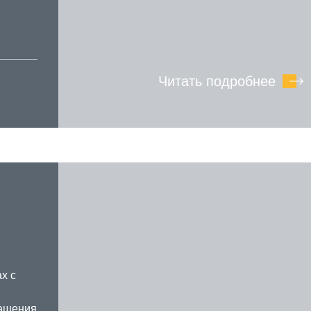
Читать подробнее
х с
ращения