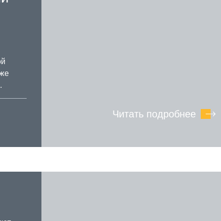
,
ой
аже
.
Читать подробнее