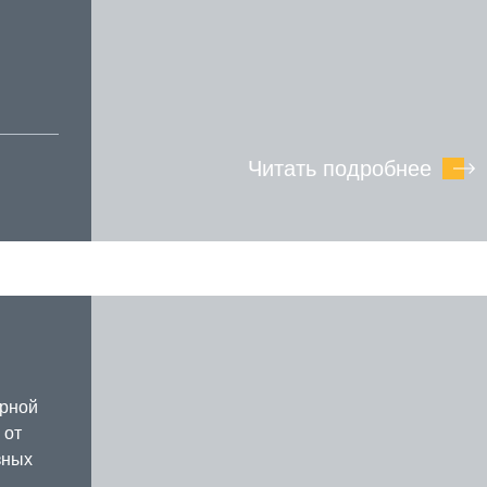
Читать подробнее
арной
 от
зных